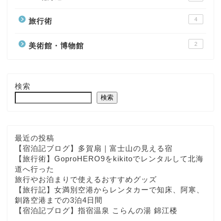
4
旅行術
2
美術館・博物館
検索
検索
最近の投稿
【宿泊記ブログ】多賀扇｜富士山の見える宿
【旅行術】GoproHERO9をkikitoでレンタルして北海
道へ行った
旅行やお泊まりで使えるおすすめグッズ
【旅行記】女満別空港からレンタカーで知床、阿寒、
釧路空港までの3泊4日間
【宿泊記ブログ】指宿温泉 こらんの湯 錦江楼